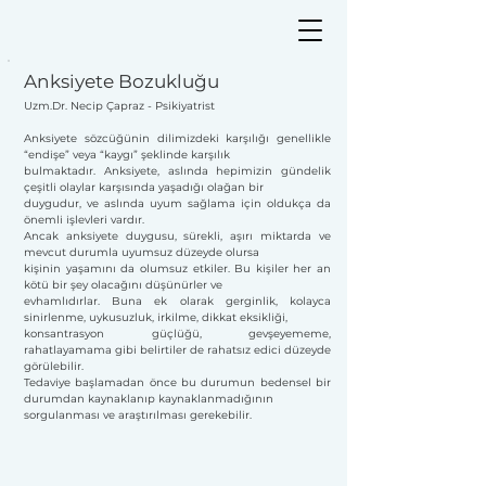
Anksiyete Bozukluğu
Uzm.Dr. Necip Çapraz - Psikiyatrist
Anksiyete sözcüğünin dilimizdeki karşılığı genellikle
“endişe” veya “kaygı” şeklinde karşılık
bulmaktadır. Anksiyete, aslında hepimizin gündelik
çeşitli olaylar karşısında yaşadığı olağan bir
duygudur, ve aslında uyum sağlama için oldukça da
önemli işlevleri vardır.
Ancak anksiyete duygusu, sürekli, aşırı miktarda ve
mevcut durumla uyumsuz düzeyde olursa
kişinin yaşamını da olumsuz etkiler. Bu kişiler her an
kötü bir şey olacağını düşünürler ve
evhamlıdırlar. Buna ek olarak gerginlik, kolayca
sinirlenme, uykusuzluk, irkilme, dikkat eksikliği,
konsantrasyon güçlüğü, gevşeyememe,
rahatlayamama gibi belirtiler de rahatsız edici düzeyde
görülebilir.
Tedaviye başlamadan önce bu durumun bedensel bir
durumdan kaynaklanıp kaynaklanmadığının
sorgulanması ve araştırılması gerekebilir.