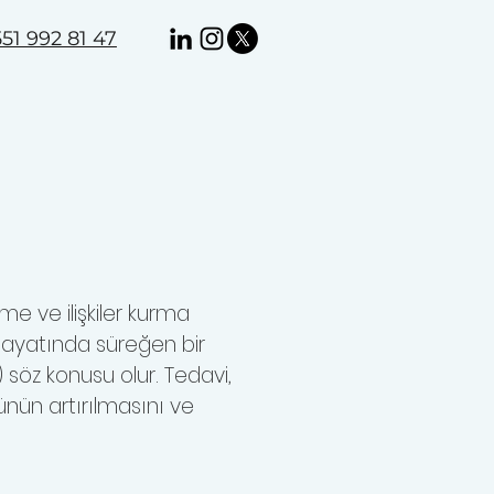
51 992 81 47
me ve ilişkiler kurma
 hayatında süreğen bir
b.) söz konusu olur. Tedavi,
ünün artırılmasını ve