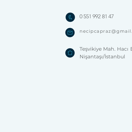
0 551 992 81 47
necipcapraz@gmail
Teşvikiye Mah. Hacı 
Nişantaşı/İstanbul