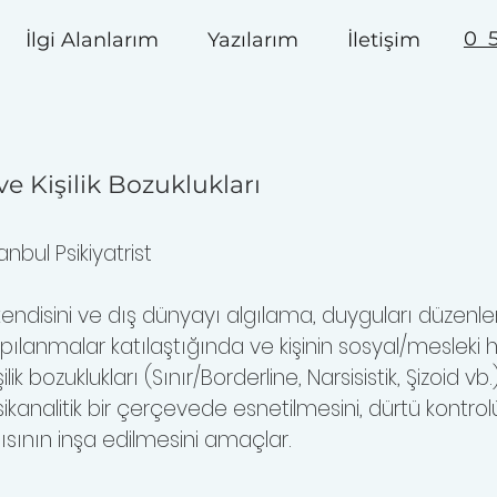
0 5
İlgi Alanlarım
Yazılarım
İletişim
ve Kişilik Bozuklukları
nbul Psikiyatrist
n kendisini ve dış dünyayı algılama, duyguları düzenle
pılanmalar katılaştığında ve kişinin sosyal/mesleki
ilik bozuklukları (Sınır/Borderline, Narsisistik, Şizoid v
ikanalitik bir çerçevede esnetilmesini, dürtü kontrol
lgısının inşa edilmesini amaçlar.